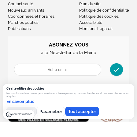
Contact santé
Plan du site
Nouveaux arrivants
Politique de confidentialité
Coordonnées et horaires
Politique des cookies
Marchés publics
Accessibilité
Publications
Mentions Légales
ABONNEZ-VOUS
à la Newsletter de la Mairie
check
Ce site utilise des cookies
Nous utilisons des cookies pour ameliorer votre experience, mesurer l’audience et proposer des services
adaptes.
En savoir plus
Tout refuser
Parametrer
Tout accepter
Gérer les cookies