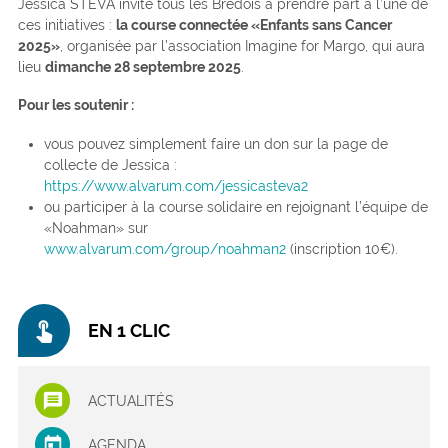
Jessica STEVA invite tous les Brédois à prendre part à l’une de
ces initiatives :
la course connectée «Enfants sans Cancer
2025»
, organisée par l’association Imagine for Margo, qui aura
lieu
dimanche 28 septembre 2025
.
Pour les soutenir :
vous pouvez simplement faire un don sur la page de
collecte de Jessica :
https://www.alvarum.com/jessicasteva2
ou participer à la course solidaire en rejoignant l’équipe de
«Noahman» sur
www.alvarum.com/group/noahman2
(inscription 10€).
touch_app
EN 1 CLIC
ACTUALITÉS
AGENDA