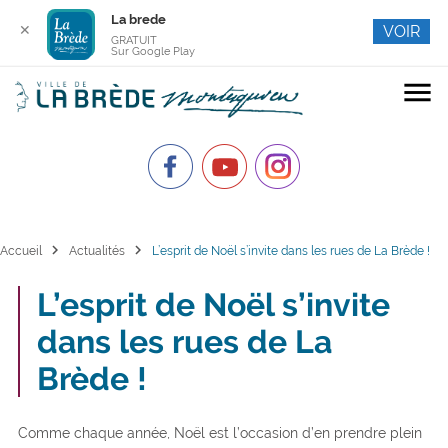
La brede
✕
VOIR
GRATUIT
Sur Google Play
menu
chevron_right
chevron_right
Accueil
Actualités
L’esprit de Noël s’invite dans les rues de La Brède !
L’esprit de Noël s’invite
dans les rues de La
Brède !
Comme chaque année, Noël est l’occasion d’en prendre plein