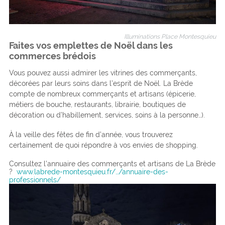
Illuminations Place Montesquieu
Faites vos emplettes de Noël dans les
commerces brédois
Vous pouvez aussi admirer les vitrines des commerçants,
décorées par leurs soins dans l’esprit de Noël.
La Brède
compte de nombreux commerçants et artisans (épicerie,
métiers de bouche, restaurants, librairie, boutiques de
décoration ou d’habillement, services, soins à la personne…).
À la veille des fêtes de fin d’année, vous trouverez
certainement de quoi répondre à vos envies de shopping.
Consultez l’annuaire des commerçants et artisans de La Brède
?
www.labrede-montesquieu.fr/…/annuaire-des-
professionnels/