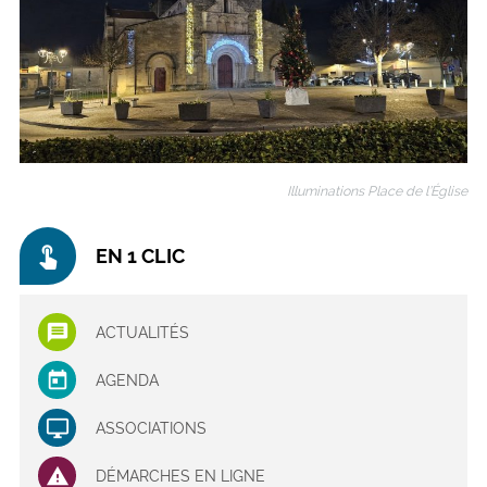
Illuminations Place de l’Église
touch_app
EN 1 CLIC
ACTUALITÉS
AGENDA
ASSOCIATIONS
DÉMARCHES EN LIGNE