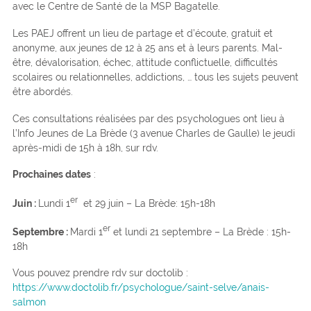
avec le Centre de Santé de la MSP Bagatelle.
Les PAEJ offrent un lieu de partage et d’écoute, gratuit et
anonyme, aux jeunes de 12 à 25 ans et à leurs parents. Mal-
être, dévalorisation, échec, attitude conflictuelle, difficultés
scolaires ou relationnelles, addictions, … tous les sujets peuvent
être abordés.
Ces consultations réalisées par des psychologues ont lieu à
l’Info Jeunes de La Brède (3 avenue Charles de Gaulle) le jeudi
après-midi de 15h à 18h, sur rdv.
Prochaines dates
:
er
Juin :
Lundi 1
et 29 juin – La Brède: 15h-18h
er
Septembre :
Mardi 1
et lundi 21 septembre – La Brède : 15h-
18h
Vous pouvez prendre rdv sur doctolib :
https://www.doctolib.fr/psychologue/saint-selve/anais-
salmon