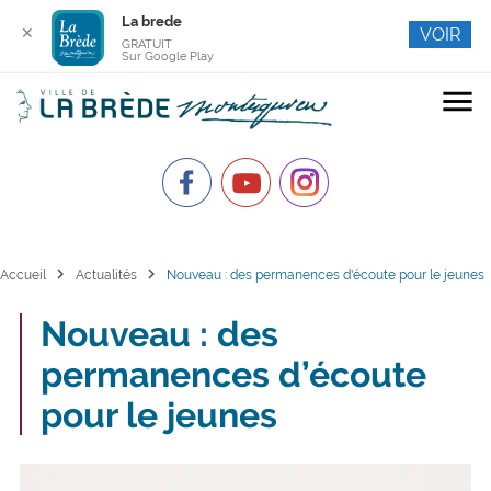
La brede
✕
VOIR
GRATUIT
Sur Google Play
menu
chevron_right
chevron_right
Accueil
Actualités
Nouveau : des permanences d'écoute pour le jeunes
Nouveau : des
permanences d’écoute
pour le jeunes