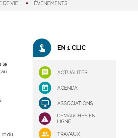
 DE VIE
ÉVÉNEMENTS
touch_app
EN 1 CLIC
 le
u’au
ACTUALITÉS
AGENDA
e
ASSOCIATIONS
DÉMARCHES EN
LIGNE
TRAVAUX
 et du