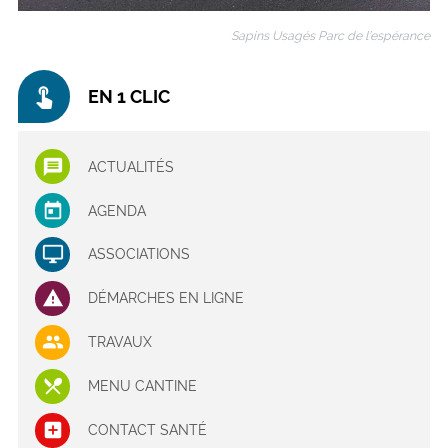
Sapins Usagés Parc de l’espérance
touch_app
EN 1 CLIC
ACTUALITÉS
AGENDA
ASSOCIATIONS
DÉMARCHES EN LIGNE
TRAVAUX
MENU CANTINE
CONTACT SANTÉ