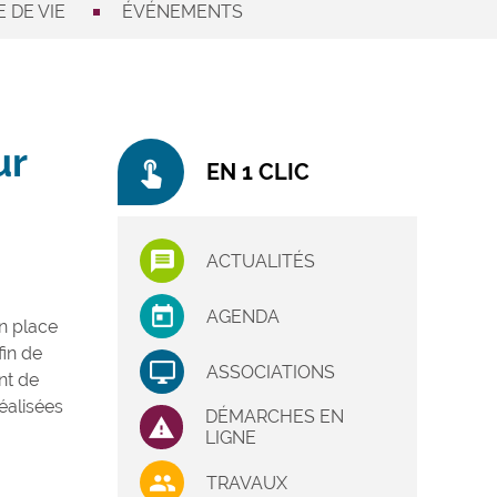
 DE VIE
ÉVÉNEMENTS
ur
touch_app
EN 1 CLIC
ACTUALITÉS
AGENDA
n place
fin de
ASSOCIATIONS
nt de
éalisées
DÉMARCHES EN
LIGNE
TRAVAUX