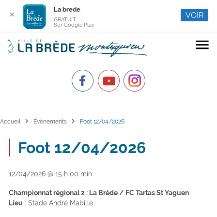
La brede
✕
VOIR
GRATUIT
Sur Google Play
menu
chevron_right
chevron_right
Accueil
Évènements
Foot 12/04/2026
Foot 12/04/2026
12/04/2026 @ 15 h 00 min
Championnat régional 2 : La Brède / FC Tartas St Yaguen
Lieu
: Stade André Mabille