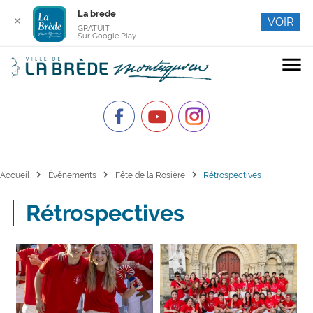
La brede
✕
VOIR
GRATUIT
Sur Google Play
menu
chevron_right
chevron_right
chevron_right
Accueil
Événements
Fête de la Rosière
Rétrospectives
Rétrospectives