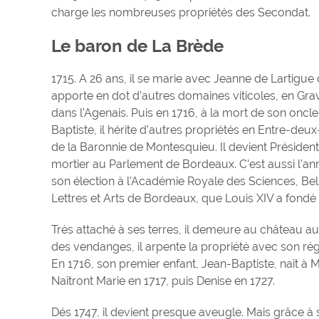
charge les nombreuses propriétés des Secondat.
Le baron de La Brède
1715. A 26 ans, il se marie avec Jeanne de Lartigue q
apporte en dot d’autres domaines viticoles, en Gra
dans l’Agenais. Puis en 1716, à la mort de son oncl
Baptiste, il hérite d’autres propriétés en Entre-deu
de la Baronnie de Montesquieu. Il devient Président
mortier au Parlement de Bordeaux. C’est aussi l’an
son élection à l’Académie Royale des Sciences, Bel
Lettres et Arts de Bordeaux, que Louis XIV a fondé 
Très attaché à ses terres, il demeure au château 
des vendanges, il arpente la propriété avec son rég
En 1716, son premier enfant, Jean-Baptiste, naît à Ma
Naîtront Marie en 1717, puis Denise en 1727.
Dés 1747, il devient presque aveugle. Mais grâce à 