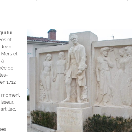
ui lui
ves et
e Jean-
x-Mers et
 à
née de
les-
en 1712.
au moment
isseur.
rtillac.
Hommage à Hen
Secondat, baro
ses
Montesquieu