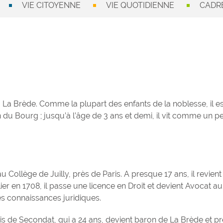
VIE CITOYENNE
VIE QUOTIDIENNE
CADRE
à La Brède. Comme la plupart des enfants de la noblesse, il es
 du Bourg ; jusqu’à l’âge de 3 ans et demi, il vit comme un pe
u Collège de Juilly, près de Paris. A presque 17 ans, il revient
r en 1708, il passe une licence en Droit et devient Avocat au
es connaissances juridiques.
s de Secondat, qui a 24 ans, devient baron de La Brède et p