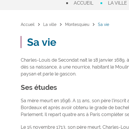
ACCUEIL
LA VILLE
chevron_right
chevron_right
chevron_right
Accueil
La ville
Montesquieu
Sa vie
Sa vie
Charles-Louis de Secondat naît le 18 janvier 1689, 
dès sa naissance, à une nourrice, habitant le Moulin
paysan et parle le gascon.
Ses études
Sa mère meurt en 1696. A 11 ans, son père l’inscrit a
Bordeaux et après avoir obtenu le grade de bachelie
Parlement. Il repart quatre ans à Paris compléter s
Le 15 novembre 1713, son père meurt. Charles-Loui