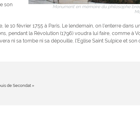
re son
Monument en mémoire du philosophe bréd
Henry de Secondat
Mo
Montesquieu et de 
s’est éteint samedi 3
ne, le 10 février 1755 à Paris. Le lendemain, on l’enterre dans u
dans sa 95ème ann
ens, pendant la Révolution (1796) voudra lui faire, comme à Vo
domicile parisien. Né
a ni sa tombe ni sa dépouille, l’Eglise Saint Sulpice et son 
ouis de Secondat »