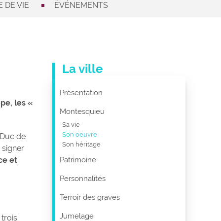
 DE VIE
ÉVÉNEMENTS
La ville
Présentation
pe, les «
Montesquieu
Sa vie
Son oeuvre
u Duc de
Son héritage
 signer
ce et
Patrimoine
Personnalités
Terroir des graves
Jumelage
 trois