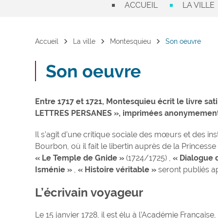
ACCUEIL
LA VILLE
chevron_right
chevron_right
chevron_right
Accueil
La ville
Montesquieu
Son oeuvre
Son oeuvre
Entre 1717 et 1721, Montesquieu écrit le livre sat
LETTRES PERSANES », imprimées anonymement
Il s’agit d’une critique sociale des mœurs et des i
Bourbon, où il fait le libertin auprès de la Princes
« Le Temple de Gnide »
(1724/1725) ,
« Dialogue d
Isménie »
,
« Histoire véritable »
seront publiés a
L’écrivain voyageur
Le 15 janvier 1728, il est élu à l’Académie Française