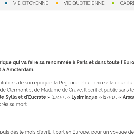
VIE CITOYENNE
VIE QUOTIDIENNE
CADRE
irique qui va faire sa renommée à Paris et dans toute l’Euro
 à Amsterdam.
nstitutions de son époque, la Régence. Pour plaire à la cour d
se de Clermont et de Madame de Grave. Il écrit et publie sans le
e Sylla et d’Eucrate »
(1745) ,
« Lysimiaque »
(1751) ,
« Arsa
près sa mort.
, puis dès le mois d’avril, il part en Europe, pour un voyage de