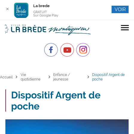
La brede
✕
VOIR
GRATUIT
Sur Google Play
menu
Vie
Enfance /
Dispositif Argent de
chevron_right
chevron_right
chevron_right
Accueil
quotidienne
jeunesse
poche
Dispositif Argent de
poche