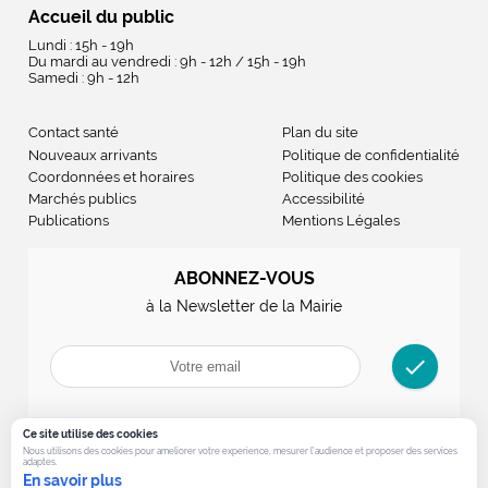
Accueil du public
Lundi : 15h - 19h
Du mardi au vendredi : 9h - 12h / 15h - 19h
Samedi : 9h - 12h
Contact santé
Plan du site
Nouveaux arrivants
Politique de confidentialité
Coordonnées et horaires
Politique des cookies
Marchés publics
Accessibilité
Publications
Mentions Légales
ABONNEZ-VOUS
à la Newsletter de la Mairie
check
Ce site utilise des cookies
Nous utilisons des cookies pour ameliorer votre experience, mesurer l’audience et proposer des services
adaptes.
En savoir plus