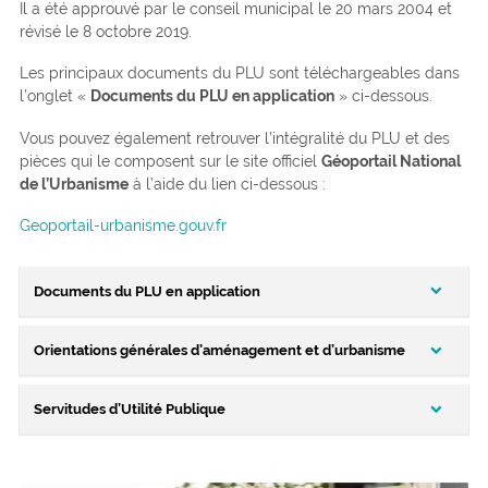
Il a été approuvé par le conseil municipal le 20 mars 2004 et
révisé le 8 octobre 2019.
Les principaux documents du PLU sont téléchargeables dans
l’onglet «
Documents du PLU en application
» ci-dessous.
Vous pouvez également retrouver l’intégralité du PLU et des
pièces qui le composent sur le site officiel
Géoportail National
de l’Urbanisme
à l’aide du lien ci-dessous :
Geoportail-urbanisme.gouv.fr
Documents du PLU en application
Orientations générales d’aménagement et d’urbanisme
Les principaux documents sont téléchargeables ci-dessous.
Pour le règlement écrit par zone, consulter la page spécifique
Servitudes d’Utilité Publique
Les grandes orientations d’aménagement, d’équipement et
Les autres documents du dossier de PLU et notamment le
d’urbanisme sont :
rapport de présentation et les annexes sont consultables en
mairie au service urbanisme.
Renforcer le développement autour du pôle urbain du bourg
Les servitudes d’utilité publique sont des dispositions issues de